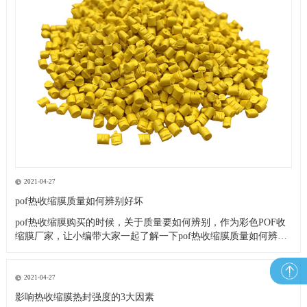
2021-04-27
pof热收缩膜质量如何辨别好坏
pof热收缩膜购买的时候，关于质量要如何辨别，作为彩色POF收
缩膜厂家，让小编带大家一起了解一下pof热收缩膜质量如何辨别
好坏！ 1、收缩率与收缩比 收缩率包括纵向和横向的，测试方法
是先量薄膜长度L1，然后将薄膜浸放在120℃的甘油中1～2s，取
出后用冷水冷却，再测量长度L2式中Ll——为收
2021-04-27
影响热收缩膜热封强度的3大因素