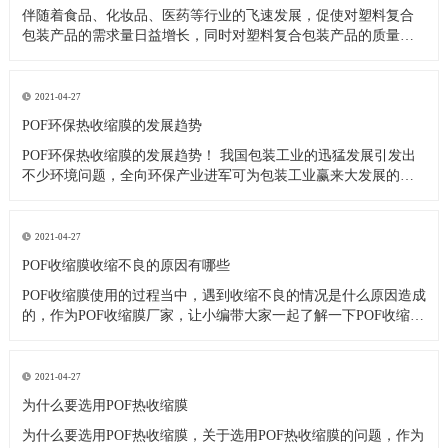
伴随着食品、化妆品、医药等行业的飞速发展，促使对塑料复合
包装产品的需求量日益增长，同时对塑料复合包装产品的质量要
求也越来越高。包装用户不仅仅注重包装产品的美观和物流性
能，而且注重包装产品的热封强度。因为包装产品的热封强度直
接影响到包装速度、运输以及销售。 在实际生产中，各生产厂家
2021-04-27
无论是对制袋产
POF环保热收缩膜的发展趋势
POF环保热收缩膜的发展趋势！ 我国包装工业的迅猛发展引发出
不少环境问题，全向环保产业进军可为包装工业赢来大发展的机
遇，企业及早下手，可望获得双重理想回报。 在目前包装废弃物
日益增多，回收利用技术已经初步成熟，国家提出固体废弃物向
减量化、无害化、资源化方向处理的条件下，投资参与包装废弃
2021-04-27
物循环
POF收缩膜收缩不良的原因有哪些
POF收缩膜使用的过程当中，遇到收缩不良的情况是什么原因造成
的，作为POF收缩膜厂家，让小编带大家一起了解一下POF收缩膜
收缩不良的原因有哪些！ 一、温度不够。收缩机的工作原理其实
比较简单，就是速度与温度的匹配而已，温度低的时候，产品表
面会出现褶皱。一般POF收缩膜大致可使用150度左右的温度
2021-04-27
为什么要选用POF热收缩膜
为什么要选用POF热收缩膜，关于选用POF热收缩膜的问题，作为