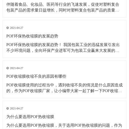
伴随着食品、化妆品、医药等行业的飞速发展，促使对塑料复合
包装产品的需求量日益增长，同时对塑料复合包装产品的质量要
求也越来越高。包装用户不仅仅注重包装产品的美观和物流性
能，而且注重包装产品的热封强度。因为包装产品的热封强度直
接影响到包装速度、运输以及销售。 在实际生产中，各生产厂家
2021-04-27
无论是对制袋产
POF环保热收缩膜的发展趋势
POF环保热收缩膜的发展趋势！ 我国包装工业的迅猛发展引发出
不少环境问题，全向环保产业进军可为包装工业赢来大发展的机
遇，企业及早下手，可望获得双重理想回报。 在目前包装废弃物
日益增多，回收利用技术已经初步成熟，国家提出固体废弃物向
减量化、无害化、资源化方向处理的条件下，投资参与包装废弃
2021-04-27
物循环
POF收缩膜收缩不良的原因有哪些
POF收缩膜使用的过程当中，遇到收缩不良的情况是什么原因造成
的，作为POF收缩膜厂家，让小编带大家一起了解一下POF收缩膜
收缩不良的原因有哪些！ 一、温度不够。收缩机的工作原理其实
比较简单，就是速度与温度的匹配而已，温度低的时候，产品表
面会出现褶皱。一般POF收缩膜大致可使用150度左右的温度
2021-04-27
为什么要选用POF热收缩膜
为什么要选用POF热收缩膜，关于选用POF热收缩膜的问题，作为