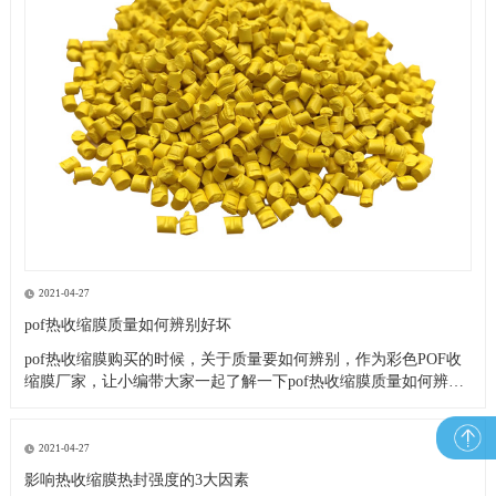
2021-04-27
pof热收缩膜质量如何辨别好坏
pof热收缩膜购买的时候，关于质量要如何辨别，作为彩色POF收
缩膜厂家，让小编带大家一起了解一下pof热收缩膜质量如何辨别
好坏！ 1、收缩率与收缩比 收缩率包括纵向和横向的，测试方法
是先量薄膜长度L1，然后将薄膜浸放在120℃的甘油中1～2s，取
出后用冷水冷却，再测量长度L2式中Ll——为收
2021-04-27
影响热收缩膜热封强度的3大因素